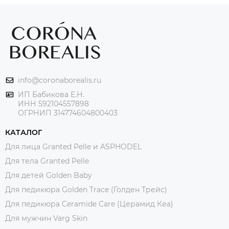
info@coronaborealis.ru
ИП Бабикова Е.Н.
ИНН 592104557898
ОГРНИП 314774604800403
КАТАЛОГ
Для лица Granted Pelle и ASPHODEL
Для тела Granted Pelle
Для детей Golden Baby
Для педикюра Golden Trace (Голден Трейс)
Для педикюра Ceramide Care (Церамид Кеа)
Для мужчин Varg Skin