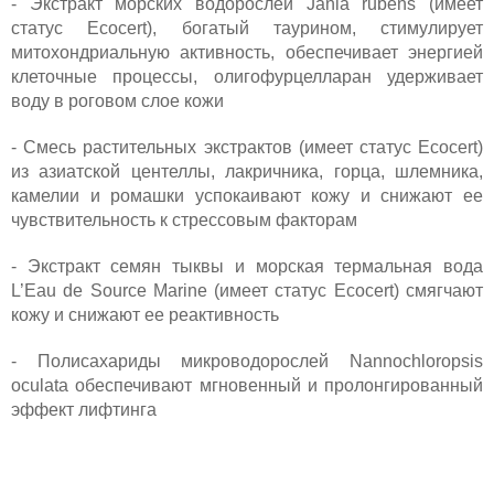
- Экстракт морских водорослей Jania rubens (имеет
статус Ecоcert), богатый таурином, стимулирует
митохондриальную активность, обеспечивает энергией
клеточные процессы, олигофурцелларан удерживает
воду в роговом слое кожи
- Смесь растительных экстрактов (имеет статус Ecоcert)
из азиатской центеллы, лакричника, горца, шлемника,
камелии и ромашки успокаивают кожу и снижают ее
чувствительность к стрессовым факторам
- Экстракт семян тыквы и морская термальная вода
L’Eau de Source Marine (имеет статус Ecоcert) смягчают
кожу и снижают ее реактивность
- Полисахариды микроводорослей Nannochloropsis
oculata обеспечивают мгновенный и пролонгированный
эффект лифтинга