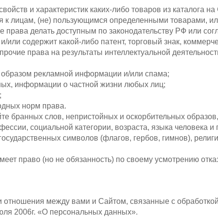
свойств и характеристик каких-либо товаров из каталога на
 к лицам, (не) пользующимся определенными товарами, или
ете права делать доступным по законодательству РФ или со
ет и/или содержит какой-либо патент, торговый знак, комме
о прочие права на результаты интеллектуальной деятельно
м образом рекламной информации и/или спама;
ных, информации о частной жизни любых лиц;
;
одных норм права.
йте бранных слов, непристойных и оскорбительных образов,
фессии, социальной категории, возраста, языка человека и
государственных символов (флагов, гербов,
гимнов), религ
имеет право (но не обязанность) по своему усмотрению отк
и отношения между вами и Сайтом, связанные с обработко
ля 2006г. «О персональных данных».