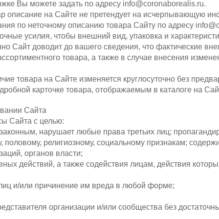
ке Вы можете задать по адресу info@coronaborealis.ru.
ар описание на Сайте не претендует на исчерпывающую ин
ния по неточному описанию товара Сайту по адресу info@co
точные усилия, чтобы внешний вид, упаковка и характерист
о Сайт доводит до вашего сведения, что фактические внеш
 ассортиментного товара, а также в случае внесения измен
чие товара на Сайте изменяется круглосуточно без предва
дробной карточке товара, отображаемым в каталоге на Сай
овании Сайта
сы Сайта с целью:
незаконным, нарушает любые права третьих лиц; пропагандир
, половому, религиозному, социальному признакам; содерж
заций, органов власти;
вных действий, а также содействия лицам, действия котор
лиц и/или причинение им вреда в любой форме;
представителя организации и/или сообщества без достаточных