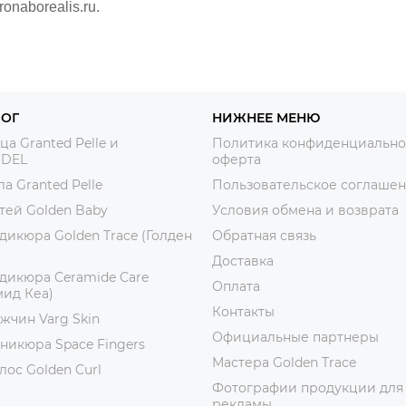
onaborealis.ru.
ЛОГ
НИЖНЕЕ МЕНЮ
ца Granted Pelle и
Политика конфиденциально
DEL
оферта
ла Granted Pelle
Пользовательское соглаше
тей Golden Baby
Условия обмена и возврата
дикюра Golden Trace (Голден
Обратная связь
Доставка
дикюра Ceramide Care
Оплата
ид Кеа)
Контакты
жчин Varg Skin
Официальные партнеры
никюра Space Fingers
Мастера Golden Trace
лос Golden Curl
Фотографии продукции для
рекламы