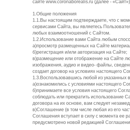
сайте www.coronaborealis.ru (далее - «Сайт
1.Общие положения
1.1.Вы настоящим подтверждаете, что с мом
сервисами Сайта, вы являетесь Пользовате
любых взаимоотношений с Сайтом.
1.2.Использование вами Сайта любым спосо
а)просмотр размещенных на Сайте материа
б)регистрация и/или авторизация на Сайте;
в)размещение или отображение на Сайте люб
изображения, аудио и видео- файлы, сведен
создает договор на условиях настоящего Со
1.3.Воспользовавшись любой из указанных 
а)ознакомились с условиями настоящего Со
б)принимаете все условия настоящего Согла
соблюдать или прекратить использование С
договора на их основе, вам следует незаме
в)Соглашение (в том числе любая из его ча
Соглашения вступает в силу с момента ее р
предусмотрено новой редакцией Соглашени