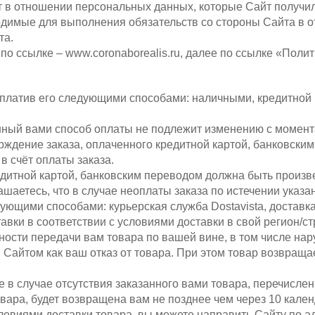
 в отношении персональных данных, которые Сайт получил 
ходимые для выполнения обязательств со стороны Сайта в 
та.
по ссылке – www.coronaborealis.ru, далее по ссылке «Поли
оплатив его следующими способами: наличными, кредитной 
нный вами способ оплаты не подлежит изменению с момент
рждение заказа, оплаченного кредитной картой, банковским
 счёт оплаты заказа.
редитной картой, банковским переводом должна быть произв
аетесь, что в случае неоплаты заказа по истечении указан
дующими способами: курьерская служба Dostavista, достав
вки в соответствии с условиями доставки в свой регион/ст
ности передачи вам товара по вашей вине, в том числе нар
 Сайтом как ваш отказ от товара. При этом товар возвращае
же в случае отсутствия заказанного вами товара, перечисле
вара, будет возвращена вам не позднее чем через 10 кале
ловиями доставки товара, вы можете направить Сайту по адр