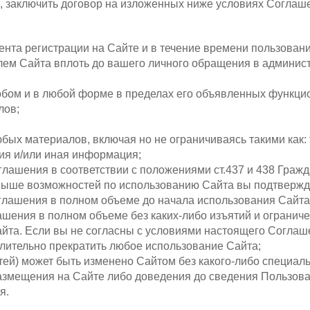
»), заключить договор на изложенных ниже условиях Соглаш
ента регистрации на Сайте и в течение времени пользова
лем Сайта вплоть до вашего личного обращения в админист
бом и в любой форме в пределах его объявленных функци
лов;
ых материалов, включая но не ограничиваясь такими как: 
ия и/или иная информация;
глашения в соответствии с положениями ст.437 и 438 Граж
выше возможностей по использованию Сайта вы подтвержда
глашения в полном объеме до начала использования Сайта
шения в полном объеме без каких-либо изъятий и ограниче
айта. Если вы не согласны с условиями настоящего Соглаш
длительно прекратить любое использование Сайта;
стей) может быть изменено Сайтом без какого-либо специа
азмещения на Сайте либо доведения до сведения Пользова
я.