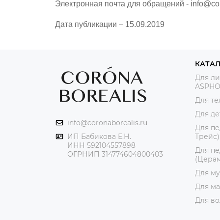
Электронная почта для обращений - info@cor
Дата публикации – 15.09.2019
КАТА
Для ли
ASPHO
Для те
Для де
info@coronaborealis.ru
Для пе
ИП Бабикова Е.Н.
Трейс)
ИНН 592104557898
Для пе
ОГРНИП 314774604800403
(Церам
Для му
Для ма
Для во