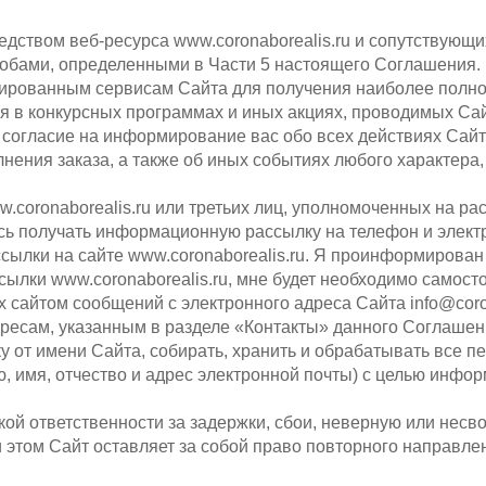
едством веб-ресурса www.coronaborealis.ru и сопутствующ
особами, определенными в Части 5 настоящего Соглашения.
изированным сервисам Сайта для получения наиболее пол
тия в конкурсных программах и иных акциях, проводимых Са
согласие на информирование вас обо всех действиях Сайт
олнения заказа, а также об иных событиях любого характера
coronaborealis.ru или третьих лиц, уполномоченных на расс
юсь получать информационную рассылку на телефон и элект
лки на сайте www.coronaborealis.ru. Я проинформирован о 
ылки www.coronaborealis.ru, мне будет необходимо самост
ых сайтом сообщений с электронного
адреса Сайта
info@cor
есам, указанным в разделе «Контакты» данного Соглашен
 от имени Сайта, собирать, хранить и обрабатывать все 
 имя, отчество и адрес электронной почты) с целью инфор
акой ответственности за задержки, сбои, неверную или нес
 этом Сайт оставляет за собой право повторного направле